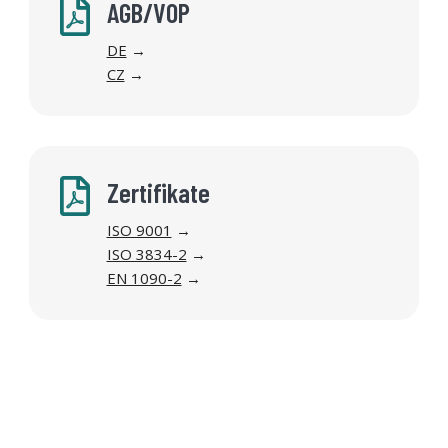

AGB/VOP
DE
→
CZ
→

Zertifikate
ISO 9001
→
ISO 3834-2
→
EN 1090-2
→