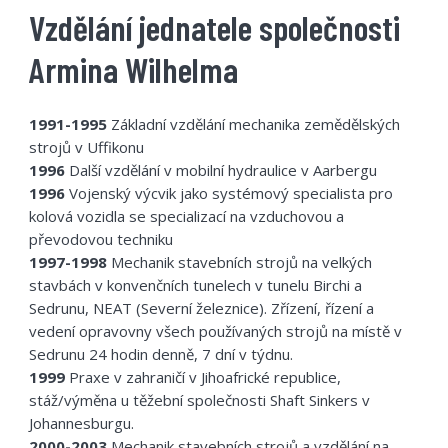
Vzdělání jednatele společnosti
Armina Wilhelma
1991-1995
Základní vzdělání mechanika zemědělských
strojů v Uffikonu
1996
Další vzdělání v mobilní hydraulice v Aarbergu
1996
Vojenský výcvik jako systémový specialista pro
kolová vozidla se specializací na vzduchovou a
převodovou techniku
1997-1998
Mechanik stavebních strojů na velkých
stavbách v konvenčních tunelech v tunelu Birchi a
Sedrunu, NEAT (Severní železnice). Zřízení, řízení a
vedení opravovny všech používaných strojů na místě v
Sedrunu 24 hodin denně, 7 dní v týdnu.
1999
Praxe v zahraničí v Jihoafrické republice,
stáž/výměna u těžební společnosti Shaft Sinkers v
Johannesburgu.
2000-2003
Mechanik stavebních strojů a vzdělání na