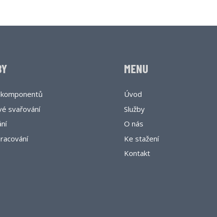
BY
MENU
 komponentů
Úvod
vé svařování
Služby
ní
O nás
racování
Ke stažení
Kontakt