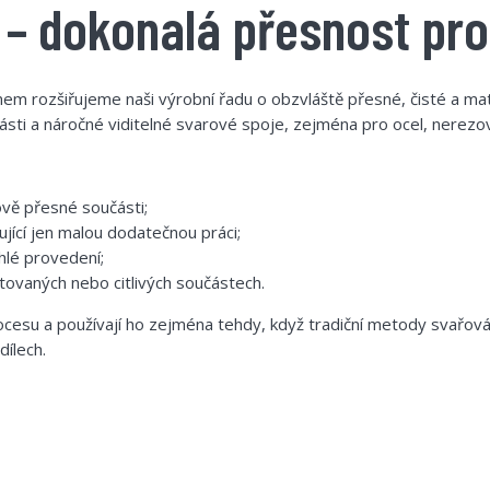
 – dokonalá přesnost pro
 rozšiřujeme naši výrobní řadu o obzvláště přesné, čisté a mate
sti a náročné viditelné svarové spoje, zejména pro ocel, nerezovou
vě přesné součásti;
jící jen malou dodatečnou práci;
hlé provedení;
tovaných nebo citlivých součástech.
ocesu a používají ho zejména tehdy, když tradiční metody svařován
ílech.