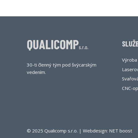
SLUŽ
Výroba
30-ti členný tým pod švýcarským
Lasero
vedením.
Svařová
CNC-op
© 2025 Qualicomp s.r.o. |
Webdesign: NET boost