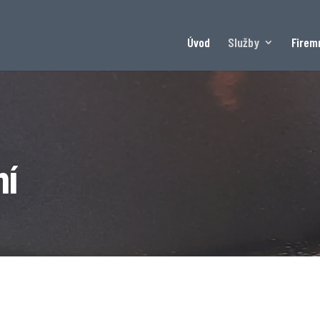
Úvod
Služby
Firemn
ní