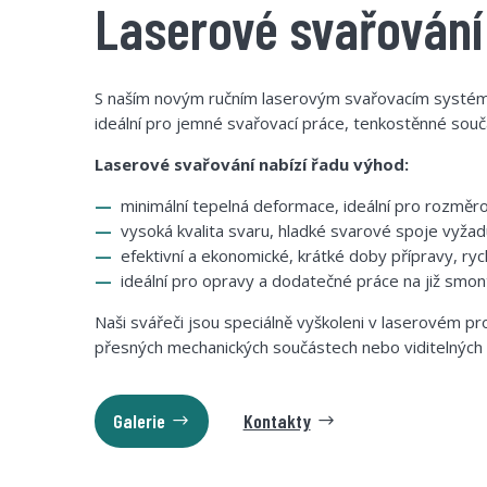
Laserové svařování
S naším novým ručním laserovým svařovacím systémem
ideální pro jemné svařovací práce, tenkostěnné součá
Laserové svařování nabízí řadu výhod:
—
minimální tepelná deformace, ideální pro rozměro
—
vysoká kvalita svaru, hladké svarové spoje vyžadu
—
efektivní a ekonomické, krátké doby přípravy, ryc
—
ideální pro opravy a dodatečné práce na již smon
Naši svářeči jsou speciálně vyškoleni v laserovém pr
přesných mechanických součástech nebo viditelných d
Galerie
Kontakty